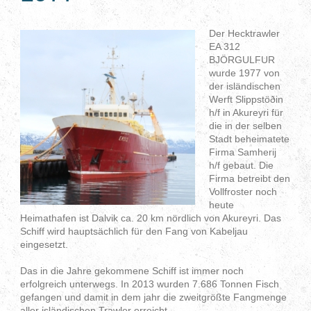
Der Hecktrawler
EA 312
BJÖRGULFUR
wurde 1977 von
der isländischen
Werft Slippstöðin
h/f in Akureyri für
die in der selben
Stadt beheimatete
Firma
Samherij
h/f
gebaut. Die
Firma betreibt den
Vollfroster noch
heute
Heimathafen ist Dalvik ca. 20 km nördlich von Akureyri. Das
Schiff wird hauptsächlich für den Fang von Kabeljau
eingesetzt.
Das in die Jahre gekommene Schiff ist immer noch
erfolgreich unterwegs. In 2013 wurden 7.686 Tonnen Fisch
gefangen und damit in dem jahr die zweitgrößte Fangmenge
aller isländischen Trawler erreicht.