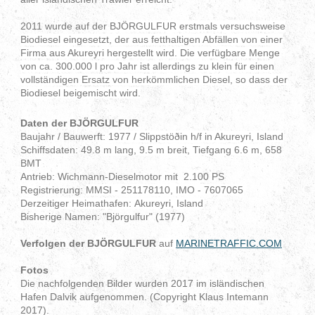
2011 wurde auf der
BJÖRGULFUR erstmals versuchsweise
Biodiesel eingesetzt, der aus fetthaltigen Abfällen von einer
Firma aus Akureyri hergestellt wird. Die verfügbare Menge
von ca. 300.000 l pro Jahr ist allerdings zu klein für einen
vollständigen Ersatz von herkömmlichen Diesel, so dass der
Biodiesel beigemischt wird.
Daten der BJÖRGULFUR
Baujahr / Bauwerft:
1977 / Slippstöðin h/f in Akureyri, Island
Schiffsdaten: 49.8
m lang, 9.5 m breit, Tiefgang 6.6 m,
658
BMT
Antrieb: Wichmann-Dieselmotor mit 2.100 PS
Registrierung:
MMSI - 251178110, IMO - 7607065
Derzeitiger Heimathafen: Akureyri, Island
Bisherige Namen: "Björgulfur" (1977)
Verfolgen der BJÖRGULFUR
auf
MARINETRAFFIC.COM
Fotos
Die nachfolgenden Bilder wurden 2017 im isländischen
Hafen Dalvik aufgenommen. (Copyright Klaus Intemann
2017).