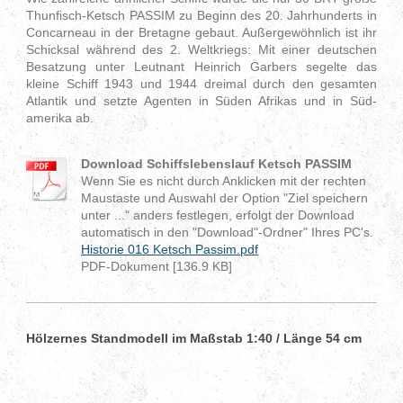
Thunfisch-Ketsch PASSIM zu Beginn des 20. Jahrhunderts in
Concarneau in der Bre­tagne gebaut. Außergewöhn­lich ist ihr
Schick­sal während des 2. Weltkriegs: Mit einer deut­schen
Besatzung unter Leut­nant Heinrich Garbers segelte das
kleine Schiff 1943 und 1944 dreimal durch den gesam­ten
Atlantik und setzte Agenten in Süden Afrikas und in Süd­
amerika ab.
Download Schiffslebenslauf Ketsch PASSIM
Wenn Sie es nicht durch Anklicken mit der rechten
Maustaste und Auswahl der Option "Ziel speichern
unter ..." anders festlegen, erfolgt der Download
automatisch in den "Download"-Ordner" Ihres PC's.
Historie 016 Ketsch Passim.pdf
PDF-Dokument [136.9 KB]
Hölzernes Standmodell im Maßstab 1:40 / Länge 54 cm