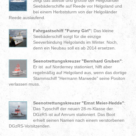
zeigt das älteste und größte der Helgoländer
Seebäderschiffe auf Reede vor Helgoland und
bei einem Herbststurm von der Helgoländer
Reede auslaufend.
Fahrgastschiff "Funny Girl":
Das kleine
Seebäderschiff sorgt für die einzige
Seeverbindung Helgolands im Winter. Noch,
denn ein Neubau soll es ab 2014 ersetzen.
Seenotrettungskreuzer "Bernhard Gruben"
:
Er ist auf Norderney stationiert, hilft aber
regelmäßig auf Helgoland aus, wenn das dortige
Stammschiff "Hermann Marwede" seine Positon
verlassen muss.
Seenotrettungskreuzer "Ernst Meier-Hedde"
:
Das Typschiff der neuen 28-m-Klasse der
DGzRS ist auf Amrum stationiert. Das Boot
erhielt seinen Namen nach einem verstorbenen
DGzRS-Vorsitzenden.