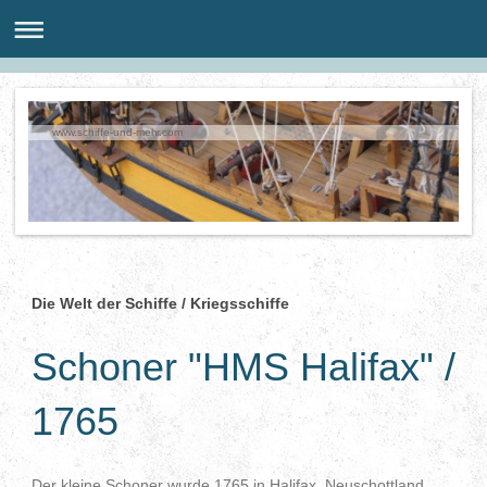
www.schiffe-und-mehr.com
Die Welt der Schiffe / Kriegsschiffe
Schoner "HMS Halifax" /
1765
Der kleine Schoner wurde 1765 in Halifax, Neu­schott­land,