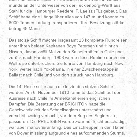
münde an der Unterweser von der Teck­lenborg-Werft aus
Stahl für die Hamburger Reederei F. Laeisz (FL) gebaut. Das
Schiff hatte eine Länge über alles von 147 m und konnte ca.
8000 Tonnen Ladung trans­portieren. Ihre Besatzungs­stärke
betrug 48 Mann.
Das stolze Schiff machte insgesamt 13 komplette Rundreisen
unter ihren beiden Kapitänen Boye Petersen und Hinrich
Nissen, davon zwölf Mal zu den Salpeterhäfen in Chile und
zurück nach Hamburg. 1908 wurde diese Routine durch eine
Weltreise unterbrochen. Sie führte von Hamburg nach New
York, weiter nach Yokohama, in einer Zwischenetappe in
Ballast nach Chile und von dort zurück nach Hamburg.
Die 14. Reise sollte auch die letzte des stolzen Schiffe
werden. Am 6. November 1910 rammte das Schiff auf der
Ausreise nach Chile im Ärmelkanal einen englischen
Dampfer. Die Besatzung der BRIGHTON hatte die
Geschwindigkeit des Schnellseglers unter­schätzt und
vorschriftswidrig versucht, vor dem Bug des Seglers zu
passieren. Die PREUSSEN wurde zwar nur leicht beschädigt,
war aber manövrierunfähig. Das Einschleppen in den Hafen
von Dover misslang aufgrund eines aufkommenden Sturms.