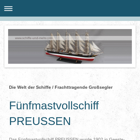
www.schiffe-und-mehr.com
Die Welt der Schiffe / Frachttragende Großsegler
Fünfmastvollschiff
PREUSSEN
Das Fünfmastvollschiff PREUSSEN wurde 1902 in Geeste­