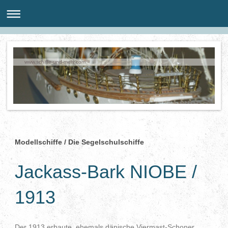
www.schiffe-und-mehr.com
Modellschiffe / Die Segelschulschiffe
Jackass-Bark NIOBE /
1913
Der 1913 erbaute, ehemals dänische Viermast-Schoner